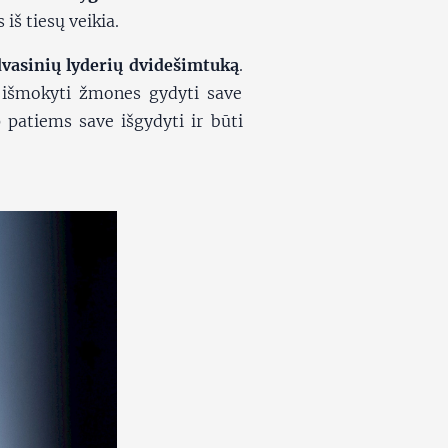
iš tiesų veikia.
dvasinių lyderių dvidešimtuką
.
s išmokyti žmones gydyti save
patiems save išgydyti ir būti