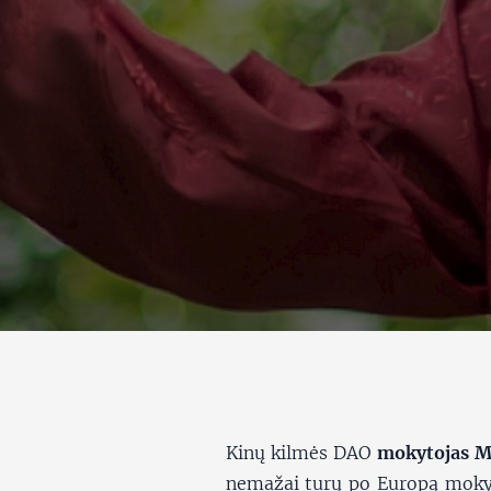
Kinų kilmės DAO
mokytojas M
nemažai turų po Europą mok