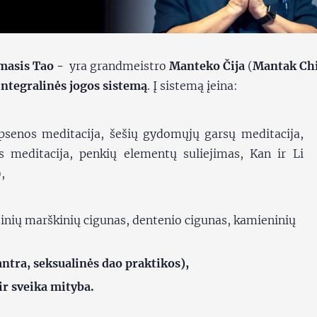
masis Tao -
yra grandmeistro
Manteko Čija
(
Mantak Ch
ntegralinės jogos sistemą
. Į sistemą įeina:
psenos meditacija, šešių gydomųjų garsų meditacija,
 meditacija, penkių elementų suliejimas, Kan ir Li
,
inių marškinių cigunas, dentenio cigunas, kamieninių
ntra, seksualinės dao praktikos),
r sveika mityba.