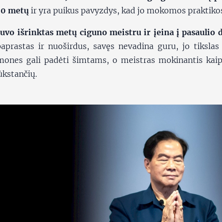
50 metų
ir yra puikus pavyzdys, kad jo mokomos praktikos 
uvo išrinktas metų ciguno meistru ir įeina į pasaulio 
paprastas ir nuoširdus, savęs nevadina guru, jo tiksla
mones gali padėti šimtams, o meistras mokinantis kaip 
tūkstančių.