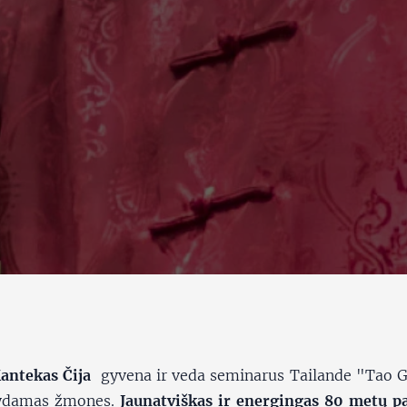
antekas Čija
gyvena ir veda seminarus Tailande "Tao G
ydamas žmones.
Jaunatviškas ir energingas 80 metų pa