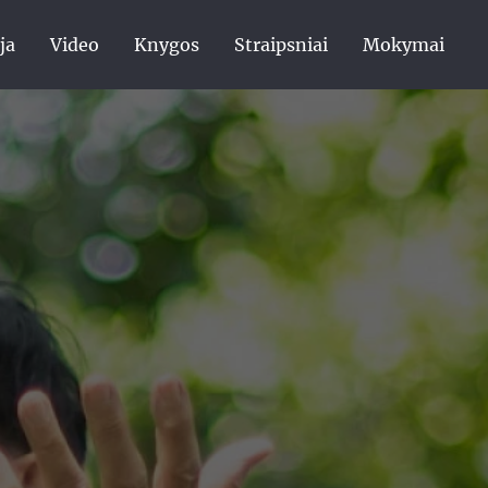
ja
Video
Knygos
Straipsniai
Mokymai