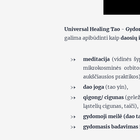
Universal Healing Tao
-
Gydo
galima apibūdinti kaip
daosių i
meditacija
(vidinės šy
mikrokosminės orbitos
aukščiausios praktikos)
dao joga
(tao yin),
qigong/ cigunas
(gelež
ląstelių cigunas, taiči),
gydomoji meilė (dao ta
gydomasis badavimas i